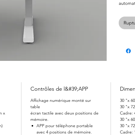
automa
bureau r
salle de 
Ruptu
et chang
Conçu 
et
Gree
ce stan
un ajou
n'impor
travail.
Contrôles de l&#39;APP
Dimen
Affichage numérique monté sur
30 "x 60
table
30 "x 72
m x
écran tactile avec deux positions de
Cadre: 4
mémoire.
30 "x 6
m)
APP pour téléphone portable
30 "x 7
avec 4 positions de mémoire.
Cadre: 