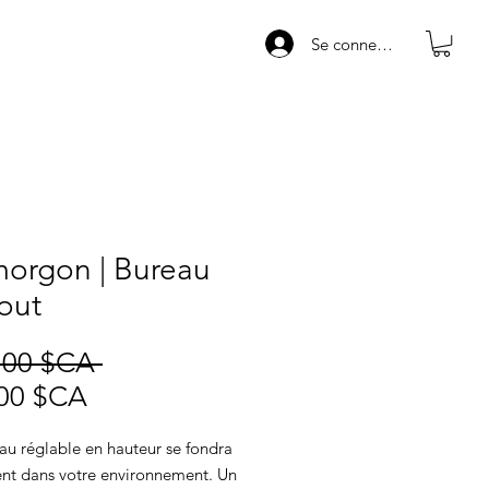
Se connecter
morgon | Bureau
out
Prix
,00 $CA 
Prix
original
00 $CA
promotionnel
au réglable en hauteur se fondra
ent dans votre environnement. Un