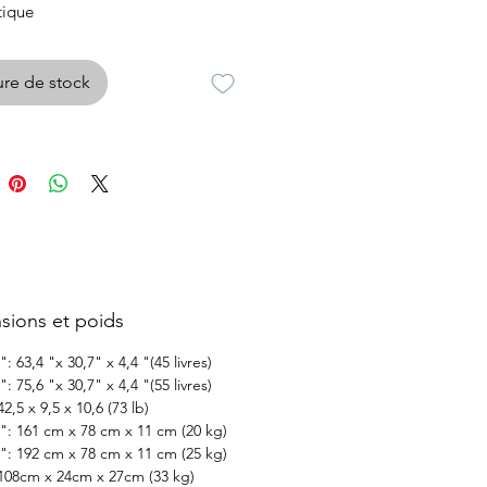
tique
églable qui transformera votre
travail
re de stock
ez en fonction de vos besoins.
avec un
stratifié E0
nguard
certifié pour les émissions
d up desk deviendra
t ergonomique durable à
te quel bureau, à la maison ou au
sions et poids
": 63,4 "x 30,7" x 4,4 "(45 livres)
": 75,6 "x 30,7" x 4,4 "(55 livres)
2,5 x 9,5 x 10,6 (73 lb)
0": 161 cm x 78 cm x 11 cm (20 kg)
2": 192 cm x 78 cm x 11 cm (25 kg)
108cm x 24cm x 27cm (33 kg)