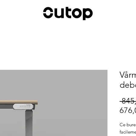
Vår
deb
 845
676,
Ce bure
facilem