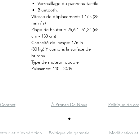
Verrouillage du panneau tactile.
Bluetooth.
Vitesse de déplacement: 1 "/ s (25
mm / s)
Plage de hauteur: 25,6 "- 51,2" (65
cm - 130 cm)
Capacité de levage: 176 lb
(80 kg) Y compris la surface de
bureau
Type de moteur: double
Puissance: 110 - 240V
Contact
À Propre De Nous
Politique de con
retour et d'expédition
Politique de garantie
Modification et